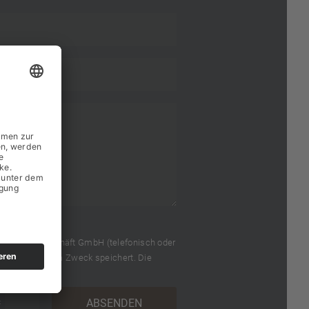
 Melder Baugeschäft GmbH (telefonisch oder
Daten zu diesem Zweck speichert. Die
nis genommen.
=
ABSENDEN