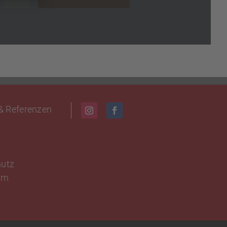
 & Referenzen
hutz
um