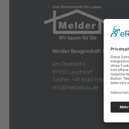
Melder Baugeschäft GmbH
Am Oberfeld 9
87650 Lauchdorf
Telefon
+49 8340 1360
info
@
melderbau.de