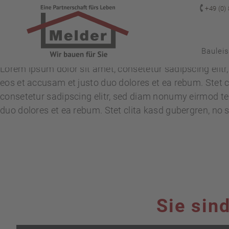

+49 (0)
Baulei
Lorem ipsum dolor sit amet, consetetur sadipscing elit
eos et accusam et justo duo dolores et ea rebum. Stet 
consetetur sadipscing elitr, sed diam nonumy eirmod te
duo dolores et ea rebum. Stet clita kasd gubergren, no
Sie sin