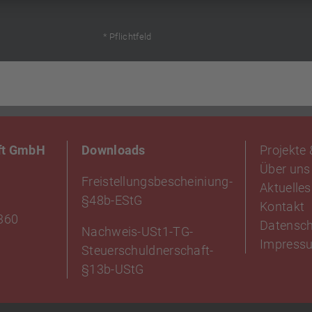
* Pflichtfeld
ft GmbH
Downloads
Projekte
Über uns
Freistellungsbescheiniung-
Aktuelles
§48b-EStG
Kontakt
360
Datensc
Nachweis-USt1-TG-
Impress
Steuerschuldnerschaft-
§13b-UStG