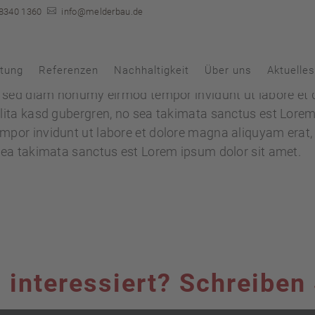
 8340 1360

info@melderbau.de
stung
Referenzen
Nachhaltigkeit
Über uns
Aktuelle
r, sed diam nonumy eirmod tempor invidunt ut labore et
clita kasd gubergren, no sea takimata sanctus est Lorem
mpor invidunt ut labore et dolore magna aliquyam erat,
 sea takimata sanctus est Lorem ipsum dolor sit amet.
d interessiert? Schreiben 