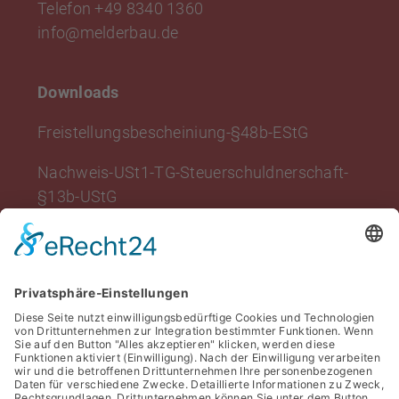
Telefon
+49 8340 1360
info
@
melderbau.de
Downloads
Freistellungsbescheiniung-§48b-EStG
Nachweis-USt1-TG-Steuerschuldnerschaft-
§13b-UStG
Projekte & Referenzen
Über uns
Aktuelles
Kontakt
Datenschutz
Impressum