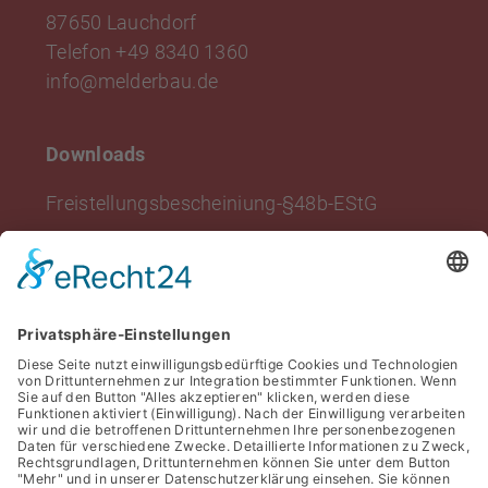
87650 Lauchdorf
Telefon
+49 8340 1360
info
@
melderbau.de
Downloads
Freistellungsbescheiniung-§48b-EStG
Nachweis-USt1-TG-Steuerschuldnerschaft-
§13b-UStG
Projekte & Referenzen
Über uns
Aktuelles
Kontakt
Datenschutz